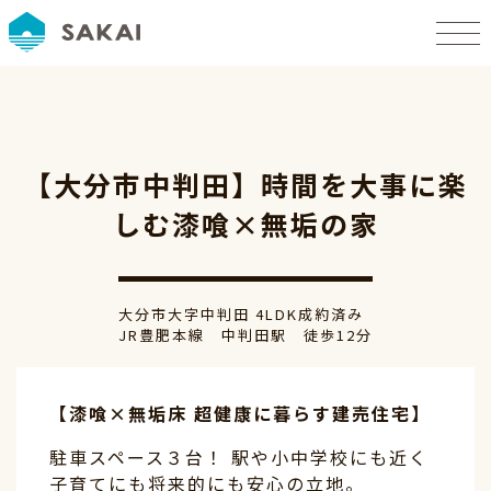
【大分市中判田】時間を大事に楽
しむ漆喰×無垢の家
大分市大字中判田
4LDK
成約済み
JR豊肥本線 中判田駅 徒歩12分
【漆喰×無垢床 超健康に暮らす建売住宅】
駐車スペース３台！ 駅や小中学校にも近く
子育てにも将来的にも安心の立地。