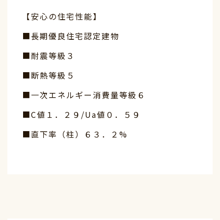
【安心の住宅性能】
■長期優良住宅認定建物
■耐震等級３
■断熱等級５
■一次エネルギー消費量等級６
■C値１．２９/Ua値０．５９
■直下率（柱）６３．２%